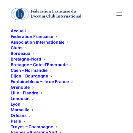
Accueil
Fédération Française
Association Internationale
exposition "l'art en
Clubs
Bordeaux
guerre"
Bretagne-Nord
Bretagne – Cote d’Emeraude
Caen – Normandie
Dijon – Bourgogne
15 FÉVRIER 2013
Fontainebleau – Ile de France
Grenoble
Lille – Flandre
Limousin
Lyon
Marseille
Orléans
Avec Hélène Norlöff
Paris
Au Musée d’Art Moderne, 11 avenue du Président
Troyes – Champagne
Vannes – Bretagne Sud