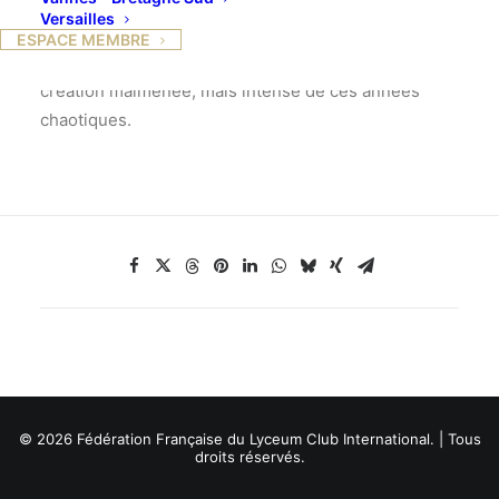
Wilson – 75116 Paris,
Versailles
Métro : Alma-Marceau ou Iéna
ESPACE MEMBRE
De Picasso à Dubuffet, un parcours saisissant sur la
création malmenée, mais intense de ces années
chaotiques.
© 2026 Fédération Française du Lyceum Club International. | Tous
droits réservés.