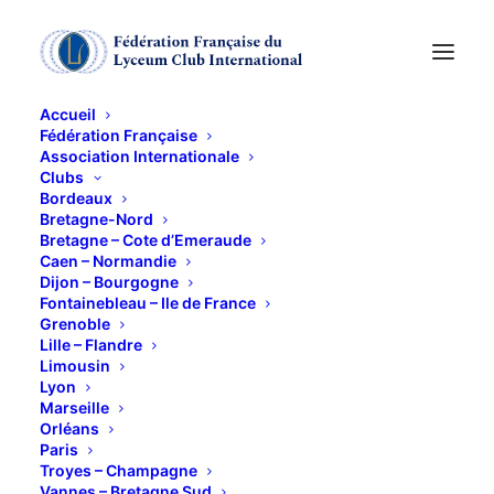
Accueil
Fédération Française
Association Internationale
Exposition "Dans
Clubs
Bordeaux
l'Intimité des frères
Bretagne-Nord
Bretagne – Cote d’Emeraude
Caen – Normandie
Caillebotte"
Dijon – Bourgogne
Fontainebleau – Ile de France
Grenoble
31 MAI 2011
Lille – Flandre
Limousin
Lyon
Marseille
Orléans
Paris
Troyes – Champagne
– Avec Hélène Norlöff
Vannes – Bretagne Sud