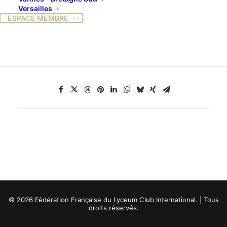
Versailles
–
Mise en regard inédite des tableaux de Gustave et
ESPACE MEMBRE
des photographies de Martial.
© 2026 Fédération Française du Lyceum Club International. | Tous
droits réservés.