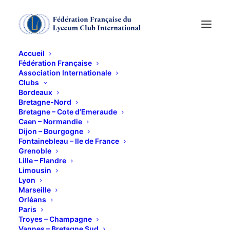
Accueil
Fédération Française
Association Internationale
Clubs
En jaune et bleu :
Bordeaux
Bretagne-Nord
déjeuner de fin
Bretagne – Cote d’Emeraude
Caen – Normandie
Dijon – Bourgogne
d'année lycéenne
Fontainebleau – Ile de France
Grenoble
Lille – Flandre
11 JUIN 2025
Limousin
Lyon
Marseille
Orléans
Paris
Troyes – Champagne
Vannes – Bretagne Sud