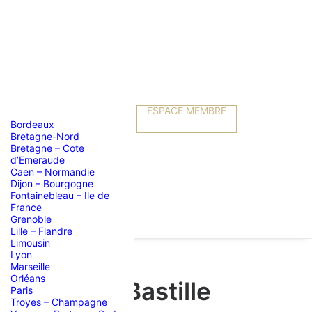
ESPACE MEMBRE
Bordeaux
Bretagne-Nord
Bretagne – Cote
d’Emeraude
Caen – Normandie
Dijon – Bourgogne
Fontainebleau – Ile de
France
Grenoble
Lille – Flandre
Limousin
Lyon
Marseille
Orléans
de l’Opéra Bastille
Paris
Troyes – Champagne