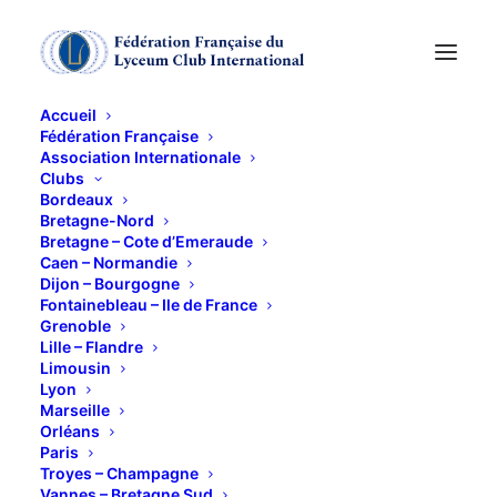
Accueil
Fédération Française
Association Internationale
Clubs
Bordeaux
Dîner au Polo club «
Bretagne-Nord
Bretagne – Cote d’Emeraude
Caen – Normandie
Mères- Filles »
Dijon – Bourgogne
Fontainebleau – Ile de France
Grenoble
10 JUIN 2025
Lille – Flandre
Limousin
Lyon
Marseille
Orléans
Paris
Troyes – Champagne
Vannes – Bretagne Sud