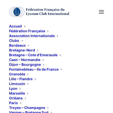
Accueil
Fédération Française
Association Internationale
Déjeuner des voeux
Clubs
Bordeaux
et présentation des
Bretagne-Nord
Bretagne – Cote d’Emeraude
Caen – Normandie
"Nouvelles"
Dijon – Bourgogne
Fontainebleau – Ile de France
Grenoble
15 JANVIER 2013
Lille – Flandre
Limousin
Lyon
Marseille
Orléans
Paris
Troyes – Champagne
Au restaurant « le Procope »
Vannes – Bretagne Sud