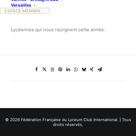
Versailles
13 rue de l’Ancienne Comédie Paris 6e, Métro:
ESPACE MEMBRE
Odéon
Nous donnera l’occasion d’accueillir huit nouvelles
Lycéennes qui nous rejoignent cette année.
© 2026 Fédération Française du Lyceum Club International. | Tous
droits réservés.