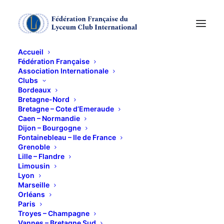
Accueil
Fédération Française
Association Internationale
Déjeuner des Voeux
Clubs
Bordeaux
et présentation des
Bretagne-Nord
Bretagne – Cote d’Emeraude
Caen – Normandie
nouvelles
Dijon – Bourgogne
Fontainebleau – Ile de France
Grenoble
21 JANVIER 2019
Lille – Flandre
Limousin
Lyon
Marseille
Orléans
Paris
Troyes – Champagne
Restaurant du Sénat
Vannes – Bretagne Sud