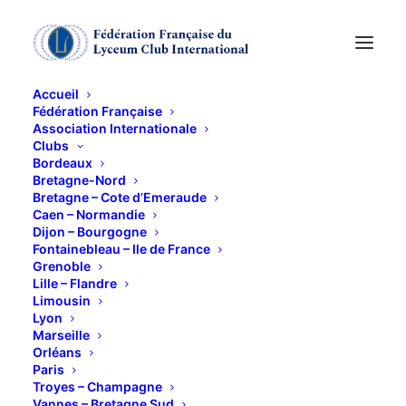
Accueil
Fédération Française
Association Internationale
Déjeuner de rentrée
Clubs
Bordeaux
Bretagne-Nord
27 SEPTEMBRE 2011
Bretagne – Cote d’Emeraude
Caen – Normandie
Dijon – Bourgogne
Fontainebleau – Ile de France
Grenoble
Lille – Flandre
Limousin
Lyon
Pour nous retrouver nombreuses après 3 mois
Marseille
d’absence.
Orléans
Paris
Troyes – Champagne
Vannes – Bretagne Sud