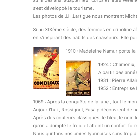
au fil des ans, adapter leur corps et leurs vête
s’est développé le tourisme.
Les photos de J.H.Lartigue nous montrent Miche
Si au XIXème siècle, des femmes en crinoline af
en s’inspirant des habits des chasseurs. Elle p
1910 : Madeleine Namur porte la
1924 : Chamonix, 
A partir des anné
1931 : Pierre All
1952 : Entreprise
1969 : Après la conquête de la lune , tout le m
Aujourd’hui , Rossignol, Fusalp découvrent de n
Après des couleurs classiques, le bleu, le noir,
qu’on a dompté le froid et atteint un confort fo
Nous quittons nos amies lyonnaises sans trop de r