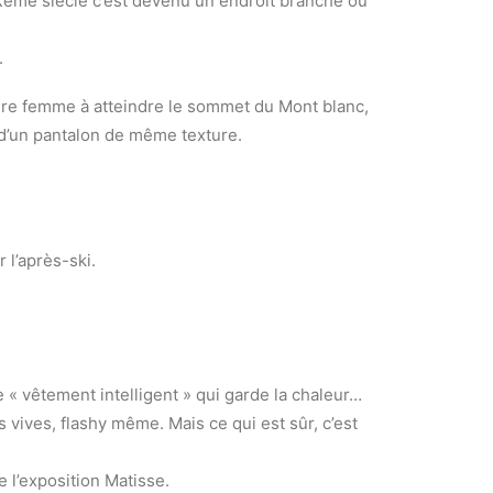
 XXème siècle c’est devenu un endroit branché où
.
mière femme à atteindre le sommet du Mont blanc,
 d’un pantalon de même texture.
l’après-ski.
« vêtement intelligent » qui garde la chaleur…
 vives, flashy même. Mais ce qui est sûr, c’est
e l’exposition Matisse.