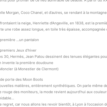
ments pour profiter de ce lieu admirable de beauté. A partir du
lle Morgan, Coco Chanel, et d’autres, se rendant à la montagne
frontaient la neige, Henriette d’Angeville, en 1838, est la pre
orte une robe assez longue, en toile très épaisse, accompagnée
 première …un pantalon
premiers Jeux d’hiver
es 30, Hermès, Jean Patou dessinent des tenues élégantes pour 
ain invente la première doudoune
 Moncler (à Monestier de Clermont)
onde porte des Moon Boots
ouvelles matières, entièrement synthétiques. On parle même de 
 le rouge des moniteurs, la mode revient aujourd’hui aux couleurs
rmidable…
egret, car nous allons les revoir bientôt, à Lyon à l’occasion d