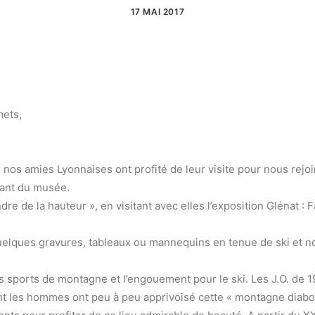
17 MAI 2017
mets,
y, nos amies Lyonnaises ont profité de leur visite pour nous rej
rant du musée.
re de la hauteur », en visitant avec elles l’exposition Glénat : Fa
lques gravures, tableaux ou mannequins en tenue de ski et nous
 sports de montagne et l’engouement pour le ski. Les J.O. de 196
es hommes ont peu à peu apprivoisé cette « montagne diabolique