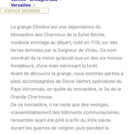
Versailles
année autour du lac de Paladru. Le rendez-vous
ESPACE MEMBRE
avait été fixé à la « grange Dîmière » au Pin.
La grange Dîmière est une dépendance du
Monastère des Chartreux de la Sylve Bénite,
modeste ermitage au départ, créé en 1116, sur des
terres données par le Seigneur de Virieu. Ce nom
viendrait de la vision qu’aurait eue un des six moines
fondateurs, d’une main bénissant la forêt.
Avant de découvrir la grange, nous sommes parties à
pied, accompagnées de Steve Vachet, spécialiste du
Pays Voironnais, en quête du monastère, le 3e de la
Grande Chartreuse.
De ce monastère, il ne reste que des vestiges,
vraisemblablement des bâtiments communautaires,
l’ensemble ayant été pillé à la fin du XVIe siècle
durant les guerres de religion, puis pendant la