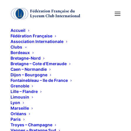
Accueil
Fédération Française
Association Internationale
De granges en
Clubs
Bordeaux
granges au pays
Bretagne-Nord
Bretagne – Cote d’Emeraude
Caen – Normandie
voironnais
Dijon – Bourgogne
Fontainebleau – Ile de France
Grenoble
12 JUIN 2019
Lille – Flandre
Limousin
Lyon
Marseille
Orléans
Paris
Troyes – Champagne
Notre dernière sortie lycéenne était organisée cette
Vannes – Bretagne Sud