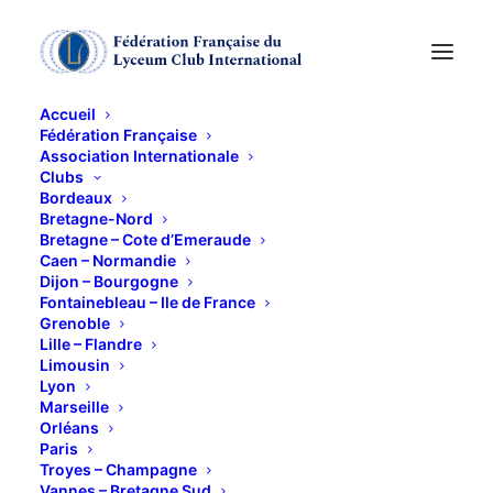
Accueil
Fédération Française
Association Internationale
CONFERENCE
Clubs
Bordeaux
Bretagne-Nord
21 NOVEMBRE 2011
Bretagne – Cote d’Emeraude
Caen – Normandie
Dijon – Bourgogne
Fontainebleau – Ile de France
Grenoble
Lille – Flandre
Limousin
Lyon
‘Une société en crise
:
Marseille
Affaires et scandales dans l’Egypte de Ramsès II et
Orléans
Paris
de ses successeurs’
Troyes – Champagne
par Pascal Vernus
Vannes – Bretagne Sud