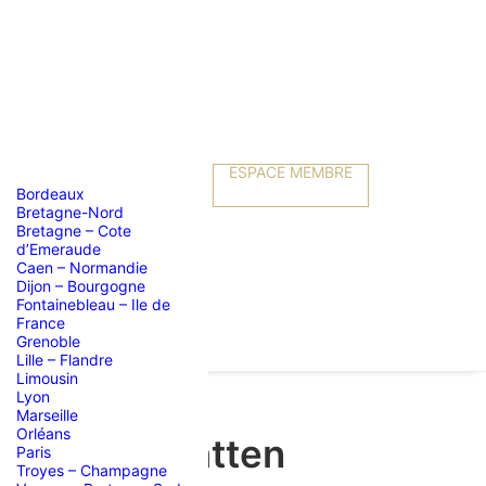
ESPACE MEMBRE
Bordeaux
Bretagne-Nord
Bretagne – Cote
d’Emeraude
Caen – Normandie
Dijon – Bourgogne
Fontainebleau – Ile de
France
Grenoble
Lille – Flandre
Limousin
Lyon
Marseille
Orléans
re de Riedmatten
Paris
Troyes – Champagne