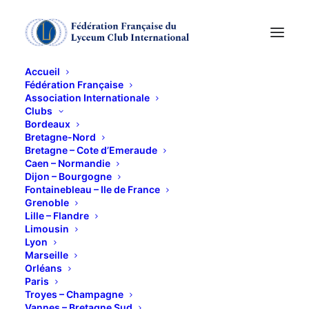
Accueil
Fédération Française
Association Internationale
Conférence sur « le
Clubs
Bordeaux
Made in France »
Bretagne-Nord
Bretagne – Cote d’Emeraude
Caen – Normandie
Dijon – Bourgogne
13 MARS 2017
Fontainebleau – Ile de France
Grenoble
Lille – Flandre
Limousin
Lyon
Marseille
Orléans
Nouveau phénomène de société, le « made in
Paris
France » s’affiche dans tous les médias et se fraye
Troyes – Champagne
Vannes – Bretagne Sud