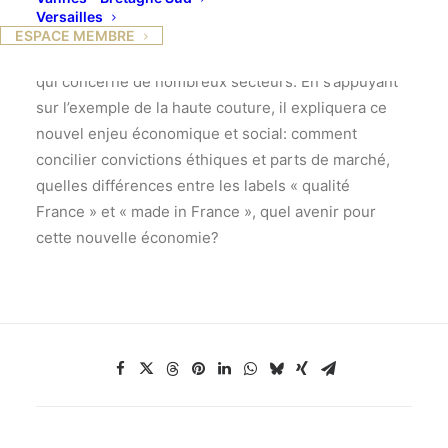
un chemin jusque dans nos rayons. A.Chapellier,
Versailles
président de Cinabre, entrepreneur du « made in
ESPACE MEMBRE
France » détaillera les coulisses de ce mouvement
qui concerne de nombreux secteurs. En s’appuyant
sur l’exemple de la haute couture, il expliquera ce
nouvel enjeu économique et social: comment
concilier convictions éthiques et parts de marché,
quelles différences entre les labels « qualité
France » et « made in France », quel avenir pour
cette nouvelle économie?