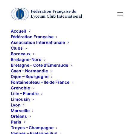
Accueil
Fédération Française
Association Internationale
Conférence sur Anton
Clubs
Bordeaux
Tchékov ( 1860-1904)
Bretagne-Nord
Bretagne – Cote d’Emeraude
Caen – Normandie
Dijon – Bourgogne
5 DÉCEMBRE 2016
Fontainebleau – Ile de France
Grenoble
Lille – Flandre
Limousin
Lyon
Marseille
Orléans
Lundi 5 décembre à 17h30,
Christian Terlaud nous
Paris
fera une conférence sur Anton Tchekov, intitulée «
Troyes – Champagne
Vannes – Bretagne Sud