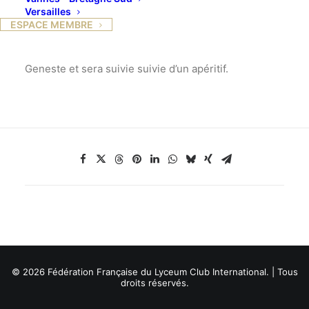
Une profonde nappe de tendresse dans la littérature
Versailles
du XIX siècle ».
ESPACE MEMBRE
Cette conférence aura lieu chez Martine de la
Geneste et sera suivie suivie d’un apéritif.
© 2026 Fédération Française du Lyceum Club International. | Tous
droits réservés.