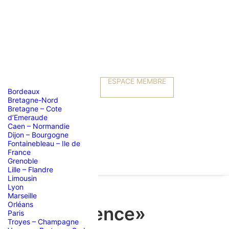
ESPACE MEMBRE
Bordeaux
Bretagne-Nord
Bretagne – Cote
d’Emeraude
Caen – Normandie
Dijon – Bourgogne
Fontainebleau – Ile de
France
Grenoble
Lille – Flandre
Limousin
Lyon
Marseille
Orléans
r de l’apparence»
Paris
Troyes – Champagne