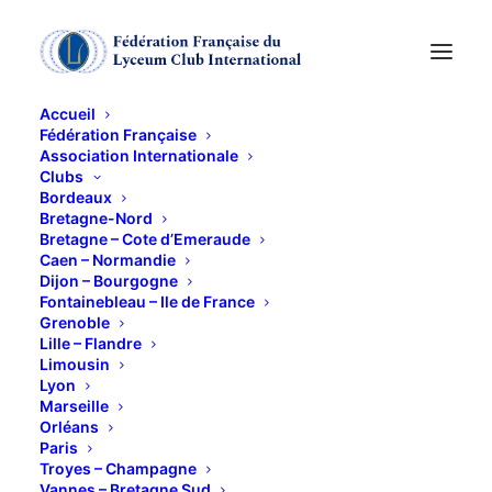
Accueil
Fédération Française
Association Internationale
Conférence musicale
Clubs
Bordeaux
« autour de Jean
Bretagne-Nord
Bretagne – Cote d’Emeraude
Caen – Normandie
Sébastien Bach» par
Dijon – Bourgogne
Fontainebleau – Ile de France
Alain Joly
Grenoble
Lille – Flandre
Limousin
18 FÉVRIER 2019
Lyon
Marseille
Orléans
Paris
Troyes – Champagne
Vannes – Bretagne Sud