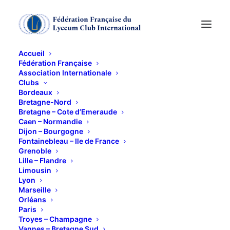
Accueil
Fédération Française
Association Internationale
Conférence « Le
Clubs
Bordeaux
Brexit», Par son
Bretagne-Nord
Bretagne – Cote d’Emeraude
Caen – Normandie
Excellence Keith
Dijon – Bourgogne
Fontainebleau – Ile de France
Bloomfield
Grenoble
Lille – Flandre
Limousin
8 NOVEMBRE 2017
Lyon
Marseille
Orléans
Paris
Troyes – Champagne
Vannes – Bretagne Sud