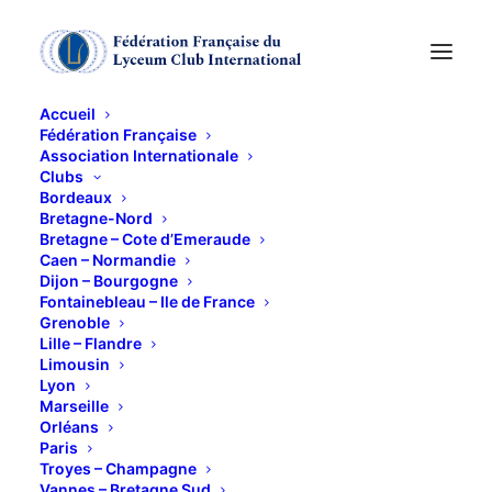
Accueil
Fédération Française
Association Internationale
: Conférence "La
Clubs
Bordeaux
Cybercriminalité" par
Bretagne-Nord
Bretagne – Cote d’Emeraude
Caen – Normandie
le Général Watin-
Dijon – Bourgogne
Fontainebleau – Ile de France
Augouard
Grenoble
Lille – Flandre
Limousin
12 MAI 2015
Lyon
Marseille
Orléans
Paris
Troyes – Champagne
Vannes – Bretagne Sud