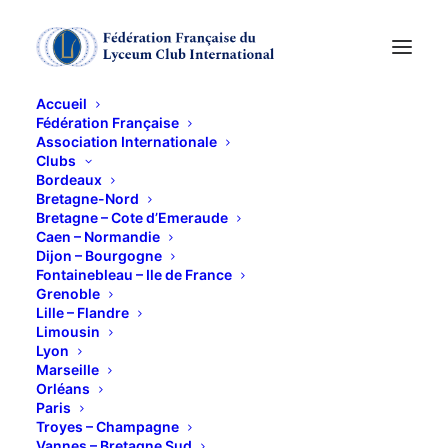
Accueil
Fédération Française
Association Internationale
Conférence « Encore
Clubs
Bordeaux
combien de jours
Bretagne-Nord
Bretagne – Cote d’Emeraude
Caen – Normandie
Maman ? »
Dijon – Bourgogne
Fontainebleau – Ile de France
Grenoble
14 NOVEMBRE 2013
Lille – Flandre
Limousin
Lyon
Marseille
Orléans
Paris
Troyes – Champagne
Le jeudi 14 novembre 2013 à 17h30
Vannes – Bretagne Sud