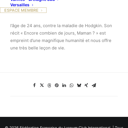
Versailles
ESPACE MEMBRE
Ségolène de Margerie nous retracera le
bouleversant et victorieux combat qu’elle a mené à
l’âge de 24 ans, contre la maladie de Hodgkin. Son
récit « Encore combien de jours, Maman ? » est
empreint d’une magnifique humanité et nous offre
une très belle leçon de vie.
© 2026 Fédération Française du Lyceum Club International. | Tous