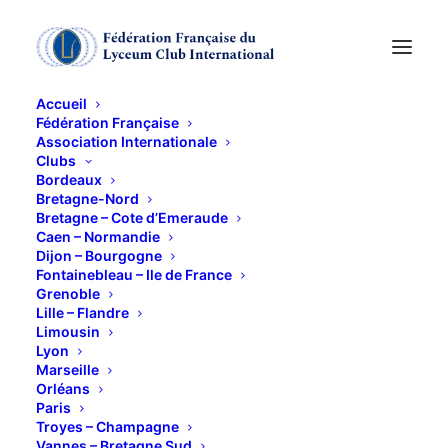
Accueil
Fédération Française
Association Internationale
Conférence « Encore
Clubs
Bordeaux
combien de jours
Bretagne-Nord
Bretagne – Cote d’Emeraude
Caen – Normandie
Maman ? »
Dijon – Bourgogne
Fontainebleau – Ile de France
Grenoble
14 NOVEMBRE 2013
Lille – Flandre
Limousin
Lyon
Marseille
Orléans
Paris
Troyes – Champagne
Le jeudi 14 novembre 2013 à 17h30
Vannes – Bretagne Sud