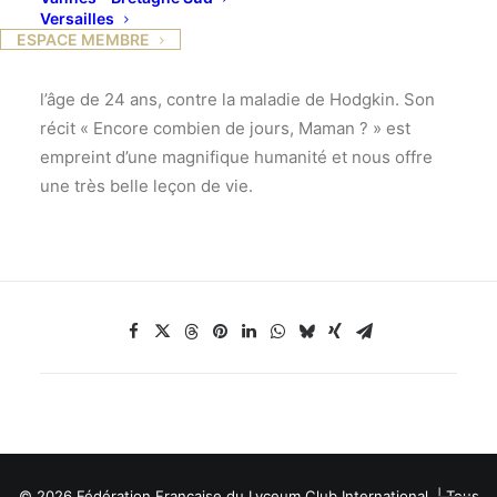
Versailles
ESPACE MEMBRE
Ségolène de Margerie nous retracera le
bouleversant et victorieux combat qu’elle a mené à
l’âge de 24 ans, contre la maladie de Hodgkin. Son
récit « Encore combien de jours, Maman ? » est
empreint d’une magnifique humanité et nous offre
une très belle leçon de vie.
© 2026 Fédération Française du Lyceum Club International. | Tous