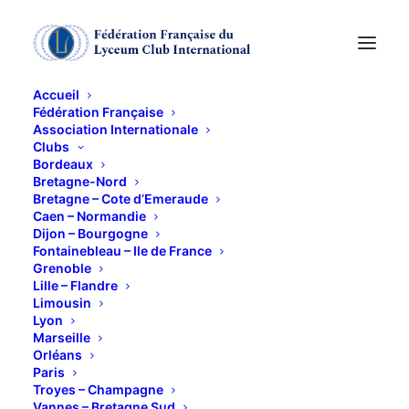
Accueil
Fédération Française
Association Internationale
Conférence de D. de
Clubs
Bordeaux
Malafosse : Leroy
Bretagne-Nord
Bretagne – Cote d’Emeraude
Caen – Normandie
Anderson
Dijon – Bourgogne
Fontainebleau – Ile de France
Grenoble
19 MARS 2020
Lille – Flandre
Limousin
Lyon
Marseille
Orléans
Paris
Troyes – Champagne
Vannes – Bretagne Sud