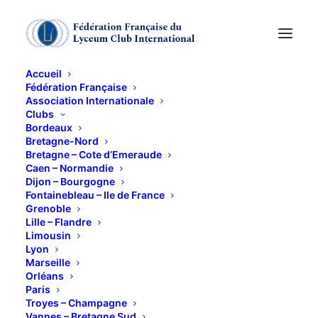
Accueil
Fédération Française
Association Internationale
Conférence –
Clubs
Bordeaux
Cocktail« le XIXème
Bretagne-Nord
Bretagne – Cote d’Emeraude
Caen – Normandie
siècle raconté par un
Dijon – Bourgogne
Fontainebleau – Ile de France
Victorien : Chemins
Grenoble
Lille – Flandre
de fer, banque,
Limousin
Lyon
révolutions et société,
Marseille
Orléans
Paris
sur les pas de Sir
Troyes – Champagne
Vannes – Bretagne Sud