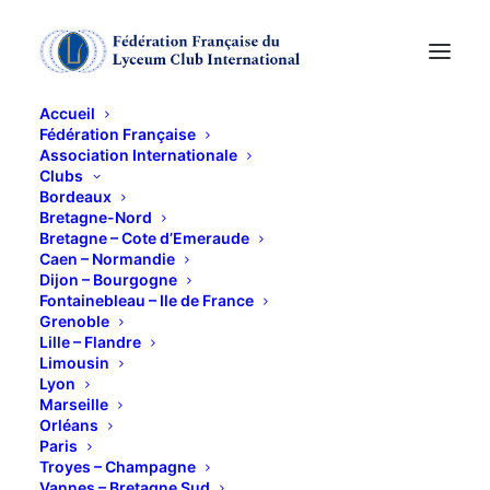
Accueil
Fédération Française
Association Internationale
CONCOURS
Clubs
Bordeaux
Bretagne-Nord
12 AVRIL 2013
Bretagne – Cote d’Emeraude
Caen – Normandie
Dijon – Bourgogne
Fontainebleau – Ile de France
Grenoble
Lille – Flandre
Limousin
Lyon
vendredi 12 avril
Prix du Concours de Littérature
Marseille
pour Enfants
Orléans
Paris
Troyes – Champagne
Vannes – Bretagne Sud