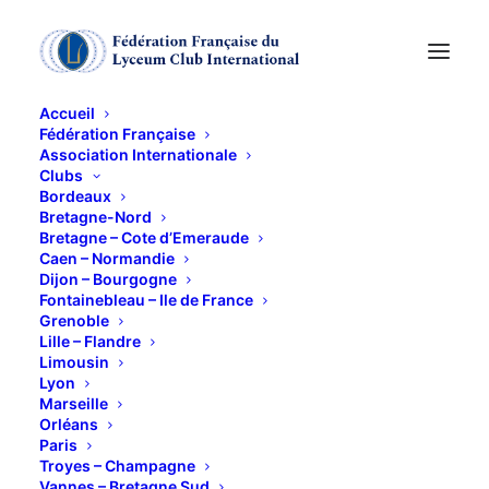
Accueil
Fédération Française
Association Internationale
Club lecture
Clubs
Bordeaux
Bretagne-Nord
27 MAI 2014
Bretagne – Cote d’Emeraude
Caen – Normandie
Dijon – Bourgogne
Fontainebleau – Ile de France
Grenoble
Lille – Flandre
Limousin
Lyon
Notre Club de lecture fonctionne en tandem avec le
Marseille
Club cinéma dans le choix du thème de l’année . Ce
Orléans
Paris
choix se porte généralement sur un pays ( ex en
Troyes – Champagne
2012 le Japon, à la rentrée 2014 ce sera les pays de
Vannes – Bretagne Sud