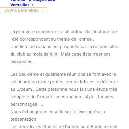
l’Est ). Cette année nous avons innové en choisissant
Versailles
ESPACE MEMBRE
une époque , le 19 e siècle en France .
Nous nous réunissons quatre fois par an .
La première rencontre se fait autour des lectures de
l’été correspondant au thème de l’année .
Une liste de romans est proposée par la responsable
du club au mois de juin . Mais cette liste n’est pas
exhaustive .
Les deuxième et quatrième réunions se font avec la
collaboration d’une professeur de lettres , extérieure
au Lyceum . Cette personne nous fait une étude très
complète de l’œuvre : construction , style , thèmes ,
personnages ….
Nous échangeons ensuite sur le livre après sa
présentation .
Les deux livres étudiés de l’année sont Boule de suif