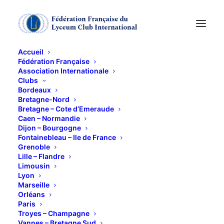
Accueil
Fédération Française
Association Internationale
Club lecture
Clubs
Bordeaux
Bretagne-Nord
19 MARS 2013
Bretagne – Cote d’Emeraude
Caen – Normandie
Dijon – Bourgogne
Fontainebleau – Ile de France
Grenoble
Lille – Flandre
Limousin
Lyon
Sujet : Les prix littéraires
Marseille
Orléans
Paris
Troyes – Champagne
Vannes – Bretagne Sud