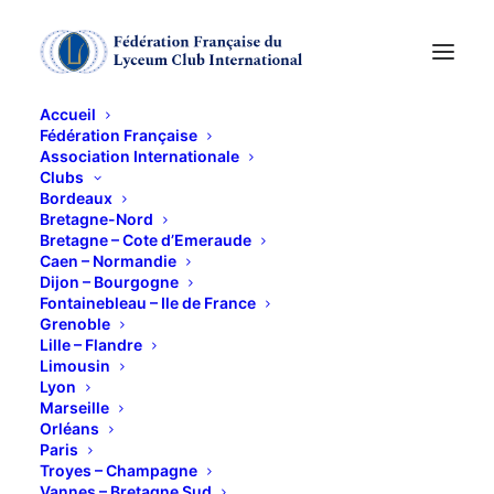
Accueil
Fédération Française
Association Internationale
club lecture
Clubs
Bordeaux
Bretagne-Nord
23 JANVIER 2018
Bretagne – Cote d’Emeraude
Caen – Normandie
Dijon – Bourgogne
Fontainebleau – Ile de France
Grenoble
Lille – Flandre
Limousin
Lyon
Emmanuelle Letourneur présentera
Marseille
:
Orléans
Paris
Désert de Le Clezio
Troyes – Champagne
Deux récits en parallèle, celui de
Vannes – Bretagne Sud