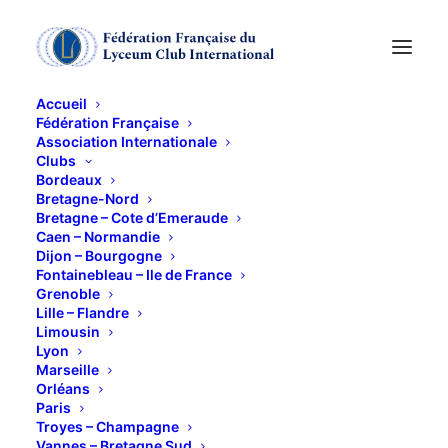
Accueil
Fédération Française
Association Internationale
club cinéma
Clubs
Bordeaux
Bretagne-Nord
1 FÉVRIER 2012
Bretagne – Cote d’Emeraude
Caen – Normandie
Dijon – Bourgogne
Fontainebleau – Ile de France
Grenoble
Lille – Flandre
Limousin
Lyon
« Le Bal » (1983) d’Ettore Scola. 50 ans de
Marseille
danse de salon en France, depuis les
Orléans
Paris
années 1930 : Le front popu- laire, la
Troyes – Champagne
guerre, l’arrivée du jazz et du rock, mai
Vannes – Bretagne Sud