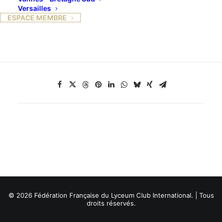
1968, le disco, les couples silencieux se font et se
Versailles
ESPACE MEMBRE
défont au gré de l’histoire et de la musique.
© 2026 Fédération Française du Lyceum Club International. | Tous
droits réservés.