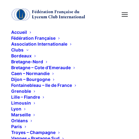
Accueil
Fédération Française
Association Internationale
club cinéma
Clubs
Bordeaux
Bretagne-Nord
22 JANVIER 2015
Bretagne – Cote d’Emeraude
Caen – Normandie
Dijon – Bourgogne
Fontainebleau – Ile de France
Grenoble
Lille – Flandre
Limousin
Lyon
« 4 nuits avec Anna » est un film
Marseille
polonais (87 minutes), réalisé par Jerzy
Orléans
Paris
Skolimowski, sorti en 2008.
Troyes – Champagne
Léon Okrassa est employé dans un
Vannes – Bretagne Sud