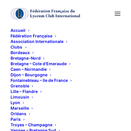
Accueil
Fédération Française
Association Internationale
Ciné club
Clubs
Bordeaux
Bretagne-Nord
1 JUIN 2017
Bretagne – Cote d’Emeraude
Caen – Normandie
Dijon – Bourgogne
Fontainebleau – Ile de France
Grenoble
Lille – Flandre
Limousin
Lyon
Certains l’aiment chaud (Some Like It Hot )2h. film
Marseille
américain
Orléans
Paris
de Wilder de 1959.
Troyes – Champagne
1929 à Chicago, en pleine prohibition, un corbillard
Vannes – Bretagne Sud