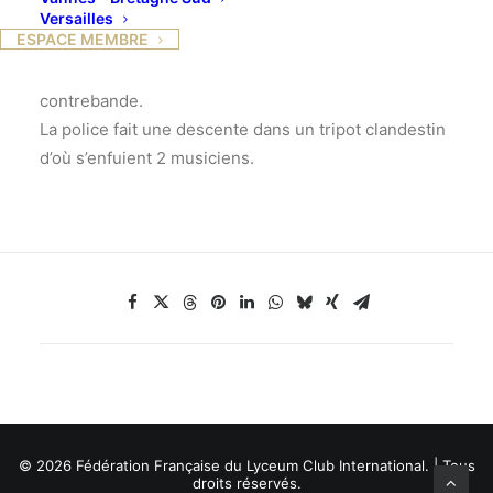
est poursuivi par la police. Des tirs
Versailles
ESPACE MEMBRE
s’échangent, mais le véhicule arrive à s’échapper afin
d’aller livrer son précieux chargement d’alcool de
contrebande.
La police fait une descente dans un tripot clandestin
d’où s’enfuient 2 musiciens.
© 2026 Fédération Française du Lyceum Club International. | Tous
droits réservés.