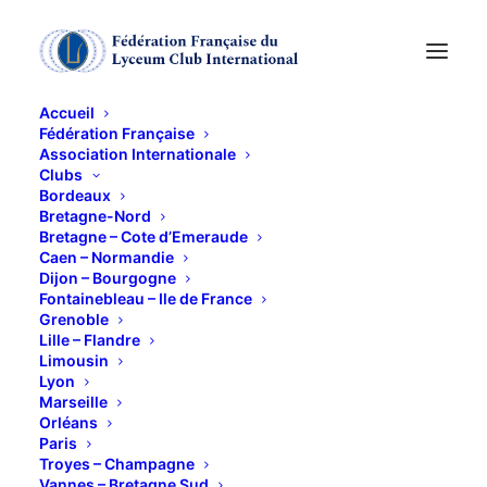
Accueil
Fédération Française
Association Internationale
Christmas Cocktail
Clubs
Bordeaux
Bretagne-Nord
11 DÉCEMBRE 2014
Bretagne – Cote d’Emeraude
Caen – Normandie
Dijon – Bourgogne
Fontainebleau – Ile de France
Grenoble
Lille – Flandre
Limousin
Lyon
Partageons tous ensemble la Magie de Noël
Marseille
Orléans
Paris
Troyes – Champagne
Vannes – Bretagne Sud