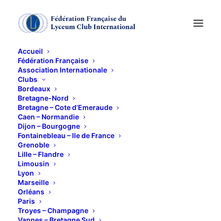
Accueil
Fédération Française
Association Internationale
Clubs
Bordeaux
Bretagne-Nord
Bretagne – Cote d’Emeraude
Caen – Normandie
Dijon – Bourgogne
Fontainebleau – Ile de France
Grenoble
Groupe de Lecture
Lille – Flandre
Limousin
Lyon
Marseille
Orléans
Paris
Troyes – Champagne
Vannes – Bretagne Sud