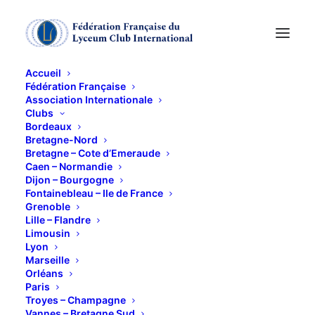
Accueil
Fédération Française
Association Internationale
Bring café gourmand
Clubs
Bordeaux
« Haydn et Mozart:
Bretagne-Nord
Bretagne – Cote d’Emeraude
Caen – Normandie
une si belle amitié »
Dijon – Bourgogne
Fontainebleau – Ile de France
Grenoble
26 NOVEMBRE 2019
Lille – Flandre
Limousin
Lyon
Marseille
Orléans
Paris
Troyes – Champagne
Fondateur de l’iconographie religieuse et chantre
Vannes – Bretagne Sud