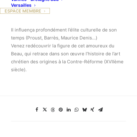
Versailles
des cathédrales françaises, l’historien d’art Emile
ESPACE MEMBRE
Mâle (1862-1954) fut à la fois académicien,
professeur en Sorbonne et écrivain prolixe.
Il influença profondément l’élite culturelle de son
temps (Proust, Barrès, Maurice Denis…)
Venez redécouvrir la figure de cet amoureux du
Beau, qui retrace dans son œuvre l’histoire de l’art
chrétien des origines à la Contre-Réforme (XVIIème
siècle).