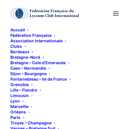
Accueil
Fédération Française
Association Internationale
Clubs
Bordeaux
Bretagne-Nord
BORDEAUX
Bretagne – Cote d’Emeraude
Caen – Normandie
Dijon – Bourgogne
Fontainebleau – Ile de France
27 MAI 2024
Grenoble
Lille – Flandre
Limousin
Lyon
Marseille
Orléans
Paris
Troyes – Champagne
Vannes – Bretagne Sud