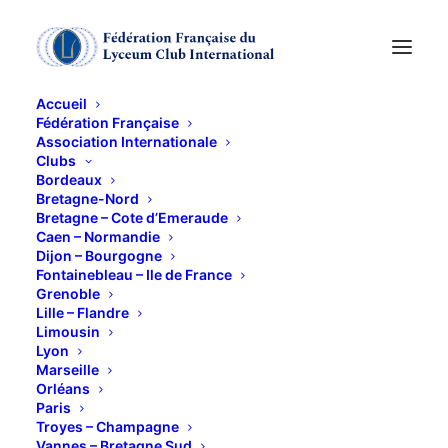
Accueil
Fédération Française
Association Internationale
Balade dans le
Clubs
Bordeaux
Vercors
Bretagne-Nord
Bretagne – Cote d’Emeraude
Caen – Normandie
Dijon – Bourgogne
30 JUIN 2020
Fontainebleau – Ile de France
Grenoble
Lille – Flandre
Limousin
Lyon
Marseille
Orléans
Toutes les manifestations sont reportées en raison
Paris
de l’état d’urgence sanitaire
Troyes – Champagne
Vannes – Bretagne Sud