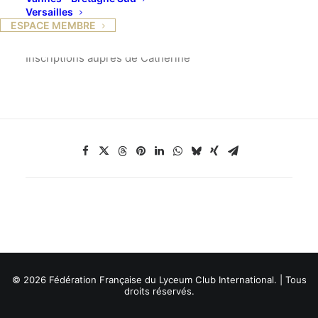
Balade dans le Vercors, de Bois Barbu jusqu’à
Versailles
Malaterre.
ESPACE MEMBRE
*RV à 10h sur le parking du château de Sassenage
Inscriptions auprès de Catherine
© 2026 Fédération Française du Lyceum Club International. | Tous
droits réservés.