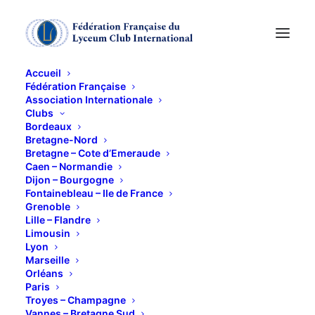
Accueil
Fédération Française
Association Internationale
Avril à juin 2025
Clubs
Bordeaux
Bretagne-Nord
5 MAI 2025
Bretagne – Cote d’Emeraude
Caen – Normandie
Dijon – Bourgogne
Fontainebleau – Ile de France
Grenoble
Lille – Flandre
Limousin
Lyon
Marseille
Ce contenu est protégé par un mot de passe. Pour
Orléans
le voir, veuillez saisir votre mot de passe ci-
Paris
Troyes – Champagne
dessous :
Vannes – Bretagne Sud