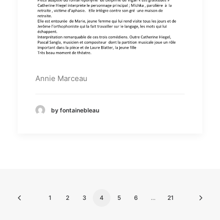
Annie Marceau
by fontainebleau
1
2
3
4
5
6
…
21