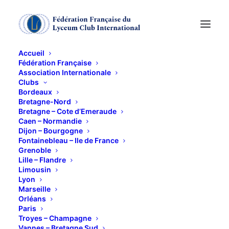
Accueil
Fédération Française
Association Internationale
Atelier cuisine :"soyez
Clubs
Bordeaux
Toquée"
Bretagne-Nord
Bretagne – Cote d’Emeraude
Caen – Normandie
Dijon – Bourgogne
12 DÉCEMBRE 2018
Fontainebleau – Ile de France
Grenoble
Lille – Flandre
Limousin
Lyon
Marseille
Orléans
*RV à 11h30 au 15, Rue Servan
Paris
Quelques idées pour un repas de
Troyes – Champagne
Vannes – Bretagne Sud