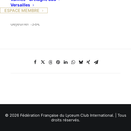
Noël à la fois raffiné et simple.
Versailles
Maximum :12 personnes Durée : 2h
ESPACE MEMBRE
Coût du cours de cuisine & du
déjeuner :38€
© 2026 Fédération Française du Lyceum Club International. | Tous
droits réservés.