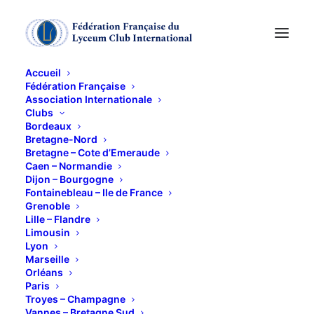
Accueil
Fédération Française
Association Internationale
Assemblée générale
Clubs
Bordeaux
nationale
Bretagne-Nord
Bretagne – Cote d’Emeraude
Caen – Normandie
Dijon – Bourgogne
10 OCTOBRE 2012
Fontainebleau – Ile de France
Grenoble
Lille – Flandre
Limousin
Lyon
Marseille
Orléans
Il fait beau pour la 49e assem- blée générale de la
Paris
Fédération française qui se tient à l’hippodrome de
Troyes – Champagne
Vannes – Bretagne Sud