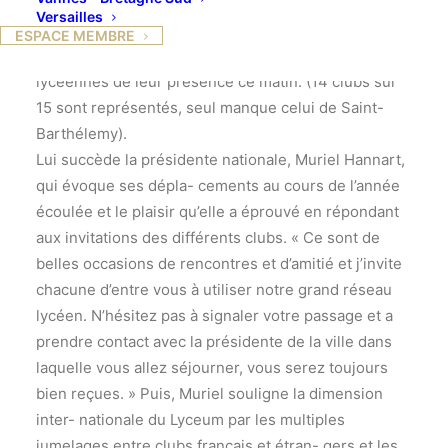
Pau, en ce mercredi 10 octobre 2012. Françoise
Versailles
Vernes, la présidente du club de Pau, prononce
ESPACE MEMBRE
quelques mots d’accueil et remercie les 150
lycéennes de leur présence ce matin. (14 clubs sur
15 sont représentés, seul manque celui de Saint-
Barthélemy).
Lui succède la présidente nationale, Muriel Hannart,
qui évoque ses dépla- cements au cours de l’année
écoulée et le plaisir qu’elle a éprouvé en répondant
aux invitations des différents clubs. « Ce sont de
belles occasions de rencontres et d’amitié et j’invite
chacune d’entre vous à utiliser notre grand réseau
lycéen. N’hésitez pas à signaler votre passage et a
prendre contact avec la présidente de la ville dans
laquelle vous allez séjourner, vous serez toujours
bien reçues. » Puis, Muriel souligne la dimension
inter- nationale du Lyceum par les multiples
jumelages entre clubs français et étran- gers et les