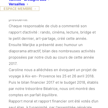
à l’accoutumée dans l’élégant hôtel Lesdiguières.
Versailles
Nous étions quarante-deux autour de Marijke dont
ESPACE MEMBRE
c’était la première assemblée générale en tant que
présidente.
Chaque responsable de club a commenté son
rapport d’activité : rando, cinéma, lecture, bridge et
le petit dernier, art-partage, créé cette année.
Ensuite Marijke a présenté avec humour un
diaporama attractif, bilan des nombreuses activités
proposées par notre club au cours de cette année
2017.
Caroline nous a alléchées en évoquant un projet de
voyage à Aix-en- Provence les 25 et 26 avril 2018.
Puis le bilan financier 2017 et le budget 2018, établis
par notre trésorière Béatrice, nous ont montré des
comptes en parfait équilibre.
Rapport moral et rapport financier ont été votés d’un
seul élan, à l’unanimité, par l’assemblée générale.