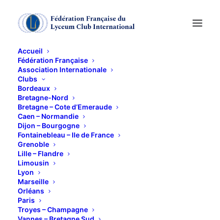
Accueil
Fédération Française
Association Internationale
Assemblée Générale
Clubs
Bordeaux
du club de Grenoble
Bretagne-Nord
Bretagne – Cote d’Emeraude
Caen – Normandie
Dijon – Bourgogne
21 NOVEMBRE 2017
Fontainebleau – Ile de France
Grenoble
Lille – Flandre
Limousin
Lyon
Marseille
Orléans
Notre assemblée générale s’est tenue ce mardi 21
Paris
novembre, accueillie comme
Troyes – Champagne
Vannes – Bretagne Sud