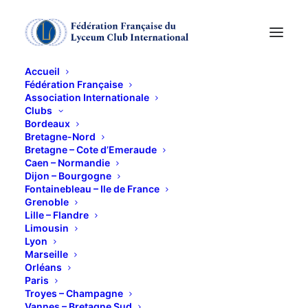
Accueil
Fédération Française
Association Internationale
Clubs
Arromanches les
Bordeaux
Bretagne-Nord
bains Le port
Bretagne – Cote d’Emeraude
Caen – Normandie
Dijon – Bourgogne
Mulberry
Fontainebleau – Ile de France
Grenoble
Lille – Flandre
22 MAI 2024
Limousin
Lyon
Marseille
Orléans
Paris
Troyes – Champagne
Vannes – Bretagne Sud