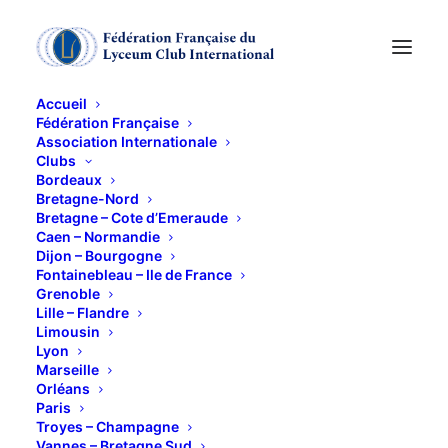
Accueil
Fédération Française
Association Internationale
Aquapôle
Clubs
Bordeaux
Bretagne-Nord
6 OCTOBRE 2016
Bretagne – Cote d’Emeraude
Caen – Normandie
Dijon – Bourgogne
Fontainebleau – Ile de France
Grenoble
Lille – Flandre
Limousin
Lyon
De quoi s’agit-il ? Nous étions bien 16 à désirer en
Marseille
savoir plus !!!
Orléans
Paris
Après un déjeuner un peu arrosé à la « Queue de
Troyes – Champagne
Cochon », au Fontanil, une heure d’explications
Vannes – Bretagne Sud