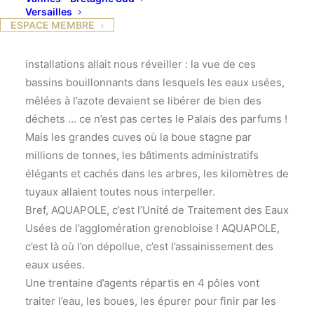
savantes données par un ingénieur-type allait en
Versailles
ESPACE MEMBRE
entraîner quelques unes vers une ‘’petite sieste’’
bien pardonnable ! Heureusement la visite des
installations allait nous réveiller : la vue de ces
bassins bouillonnants dans lesquels les eaux usées,
mêlées à l’azote devaient se libérer de bien des
déchets … ce n’est pas certes le Palais des parfums !
Mais les grandes cuves où la boue stagne par
millions de tonnes, les bâtiments administratifs
élégants et cachés dans les arbres, les kilomètres de
tuyaux allaient toutes nous interpeller.
Bref, AQUAPOLE, c’est l’Unité de Traitement des Eaux
Usées de l’agglomération grenobloise ! AQUAPOLE,
c’est là où l’on dépollue, c’est l’assainissement des
eaux usées.
Une trentaine d’agents répartis en 4 pôles vont
traiter l’eau, les boues, les épurer pour finir par les