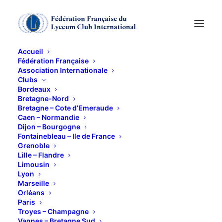
Accueil
Fédération Française
Association Internationale
Activités
Clubs
Bordeaux
Bretagne-Nord
29 NOVEMBRE 2013
Bretagne – Cote d’Emeraude
Caen – Normandie
Dijon – Bourgogne
Fontainebleau – Ile de France
Grenoble
Lille – Flandre
Limousin
Lyon
L’Assemblée Générale
se tient chaque année au
Marseille
mois de novembre, elle est suivie du « dîner
Orléans
Paris
d’intronisation » au cours duquel les nouvelles
Troyes – Champagne
lycéennes intègrent de façon officielle le club de
Vannes – Bretagne Sud