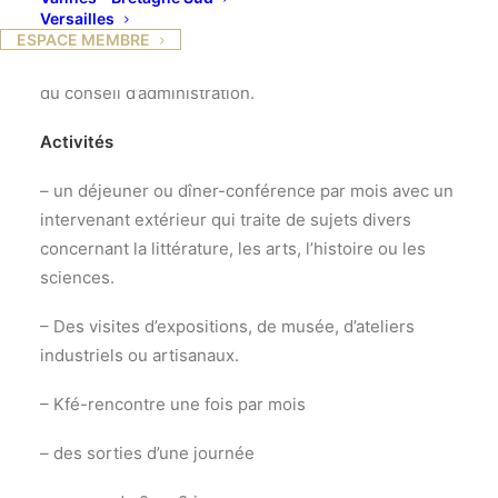
Grenoble.
Versailles
ESPACE MEMBRE
Le recrutement
se fait par parrainage et approbation
du conseil d’administration.
Activités
– un déjeuner ou dîner-conférence par mois avec un
intervenant extérieur qui traite de sujets divers
concernant la littérature, les arts, l’histoire ou les
sciences.
– Des visites d’expositions, de musée, d’ateliers
industriels ou artisanaux.
– Kfé-rencontre une fois par mois
– des sorties d’une journée