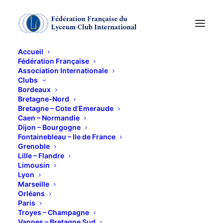
Accueil
Fédération Française
Association Internationale
Activités physiques et
Clubs
Bordeaux
cancer
Bretagne-Nord
Bretagne – Cote d’Emeraude
Caen – Normandie
Dijon – Bourgogne
24 NOVEMBRE 2017
Fontainebleau – Ile de France
Grenoble
Lille – Flandre
Limousin
Lyon
Marseille
Orléans
A-Xavier Bigard, professeur agrégé au Val-de-Grâce,
Paris
est venu nous rappeler, à la Table ronde, les
Troyes – Champagne
Vannes – Bretagne Sud