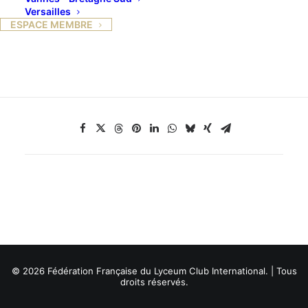
Janvier).
Versailles
Jeudi, soirée d’accueil : conférence de M-O Tourmen
ESPACE MEMBRE
sur Suzanne Renaud et buffet.
© 2026 Fédération Française du Lyceum Club International. | Tous
droits réservés.