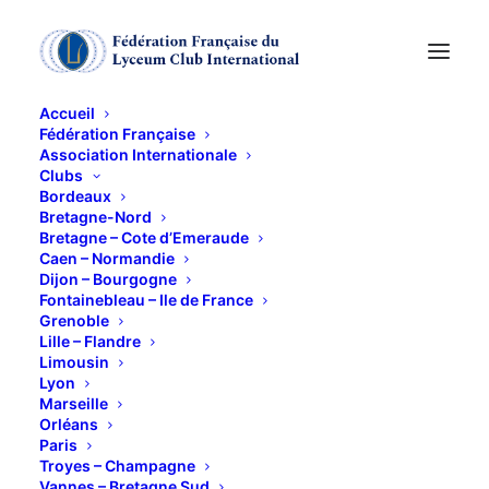
Accueil
Fédération Française
Association Internationale
Accueil des clubs de
Clubs
Bordeaux
Dijon et Lyon
Bretagne-Nord
Bretagne – Cote d’Emeraude
Caen – Normandie
Dijon – Bourgogne
26 MARS 2015
Fontainebleau – Ile de France
Grenoble
Lille – Flandre
Limousin
Lyon
Marseille
Orléans
Les 26 et 27 mars.
Paris
Programme en cours d’élaboration (précisions en
Troyes – Champagne
Vannes – Bretagne Sud