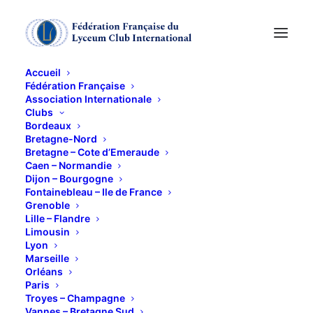
Accueil
Fédération Française
Association Internationale
A qui ce Kimono ?
Clubs
Bordeaux
Bretagne-Nord
14 MARS 2019
Bretagne – Cote d’Emeraude
Caen – Normandie
Dijon – Bourgogne
Fontainebleau – Ile de France
Grenoble
Lille – Flandre
Limousin
Lyon
A chaque âge, saison ou occasion,
Marseille
correspond son Kimono !
Orléans
Paris
Sachiko Hopwood ,Maitre de Kimono
Troyes – Champagne
et de Koto, propose une
Vannes – Bretagne Sud