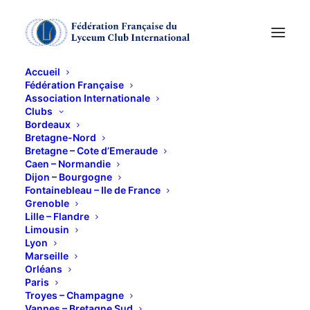
Accueil
Fédération Française
Association Internationale
Clubs
Bordeaux
L'Atelier d'Hervé
Bretagne-Nord
Bretagne – Cote d’Emeraude
Caen – Normandie
Frumy
Dijon – Bourgogne
Fontainebleau – Ile de France
Grenoble
13 OCTOBRE 2022
Lille – Flandre
Limousin
Lyon
Marseille
Orléans
Paris
Troyes – Champagne
Vannes – Bretagne Sud