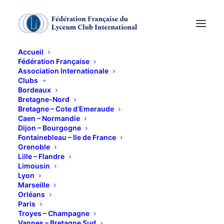
Accueil
Fédération Française
Association Internationale
20 ans du Lyceum
Clubs
Bordeaux
Club international de
Bretagne-Nord
Bretagne – Cote d’Emeraude
Caen – Normandie
Caen
Dijon – Bourgogne
Fontainebleau – Ile de France
Grenoble
26 MAI 2016
Lille – Flandre
Limousin
Lyon
Marseille
Orléans
Paris
Troyes – Champagne
Sans limite, Covoiturage possible, 18h à la mairie
Vannes – Bretagne Sud