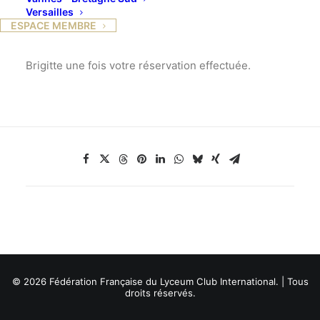
franc succès. Déjà 17participant(e)s.
Versailles
ESPACE MEMBRE
N’oubliez pas de réserver vos chambres d’hôtel
vous-mêmes si ce n’est déjà fait et de contacter
Brigitte une fois votre réservation effectuée.
© 2026 Fédération Française du Lyceum Club International. | Tous
droits réservés.