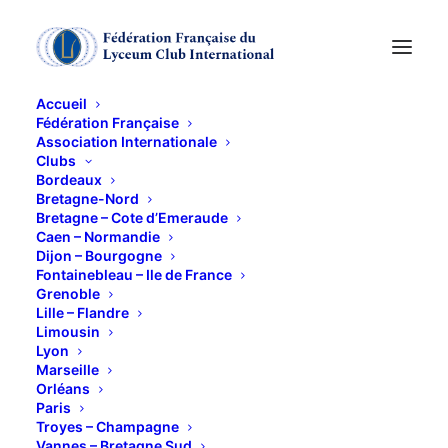
Accueil
Fédération Française
Association Internationale
Week-end à Bilbao
Clubs
Bordeaux
Bretagne-Nord
11 AVRIL 2015
Bretagne – Cote d’Emeraude
Caen – Normandie
Dijon – Bourgogne
Fontainebleau – Ile de France
Grenoble
Lille – Flandre
Limousin
Lyon
Nous ne pouvions pas manquer l’exposition Niki de
Marseille
Saint Phalle au Musée Guggenheim !
Orléans
Paris
Brigitte Chevallereau avance bien dans la
Troyes – Champagne
préparation de ce week-end qui promet d’être un
Vannes – Bretagne Sud