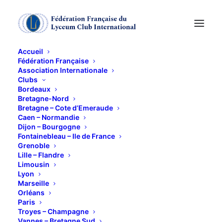
Accueil
Fédération Française
Association Internationale
Clubs
Bordeaux
ATELIER VOYAGE
Bretagne-Nord
Bretagne – Cote d’Emeraude
Caen – Normandie
VIRTUEL - BUDAPEST
Dijon – Bourgogne
Fontainebleau – Ile de France
Grenoble
25 AOÛT 2021
Lille – Flandre
Limousin
Lyon
Marseille
Orléans
Paris
Troyes – Champagne
Vannes – Bretagne Sud