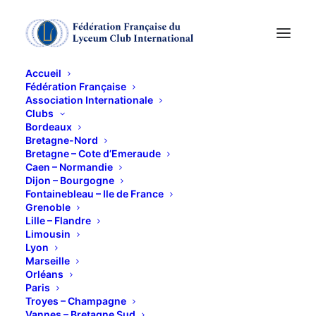
Accueil
Fédération Française
Association Internationale
Voyage à Stokholm
Clubs
Bordeaux
Bretagne-Nord
8 JUIN 2011
Bretagne – Cote d’Emeraude
Caen – Normandie
Dijon – Bourgogne
Fontainebleau – Ile de France
Grenoble
Lille – Flandre
Limousin
Lyon
Du 8 au 12 Juin : A l’occasion de la réunion du
Marseille
Bureau Central International du Lycéum qui aura lieu
Orléans
Paris
à Stockholm du 7 au 12 juin, certaines d’entre nous s’
Troyes – Champagne
envoleront à la rencontre des lycéennes suédoises
Vannes – Bretagne Sud