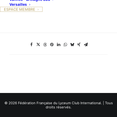
et iront à la découverte de cette capitale. Nous leur
Versailles
ESPACE MEMBRE
souhaitons un bon et beau séjour.
© 2026 Fédération Française du Lyceum Club International. | Tous
droits réservés.